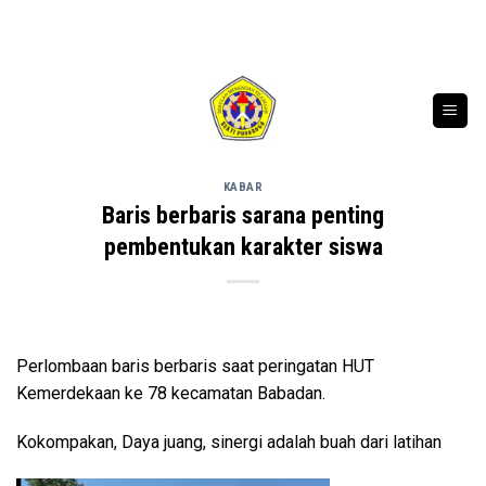
Skip
SELAMAT DATANG DI WEBSITE RESMI SMK BAKTI PONO
to
content
KABAR
Baris berbaris sarana penting
pembentukan karakter siswa
Perlombaan baris berbaris saat peringatan HUT
Kemerdekaan ke 78 kecamatan Babadan.
Kokompakan, Daya juang, sinergi adalah buah dari latihan